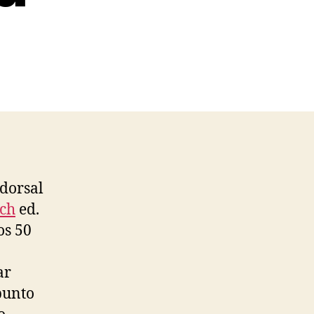
 dorsal
ch
ed.
os 50
ar
punto