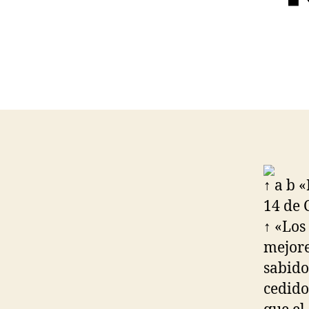
↑ a b 
14 de 
↑ «Los
mejore
sabido
cedido