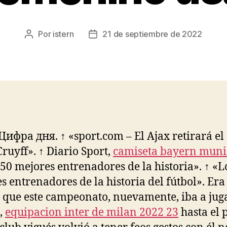
Por
istern
21 de septiembre de 2022
Autor
Fecha
de
de
la
la
entrada
entrada
«Цифра дня. ↑ «sport.com – El Ajax retirará el
Cruyff». ↑ Diario Sport,
camiseta bayern muni
 50 mejores entrenadores de la historia». ↑ «L
s entrenadores de la historia del fútbol». Era
 que este campeonato, nuevamente, iba a jug
,
equipacion inter de milan 2022 23
hasta el 