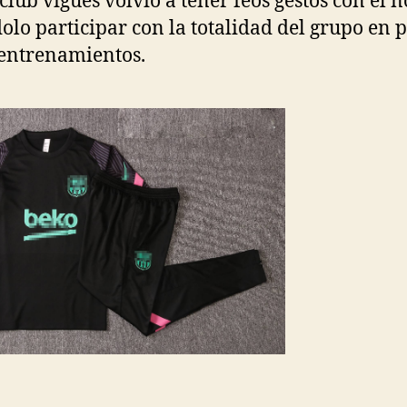
 club vigués volvió a tener feos gestos con él n
olo participar con la totalidad del grupo en 
 entrenamientos.