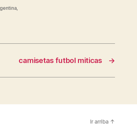
rgentina
,
camisetas futbol miticas
→
Ir arriba
↑