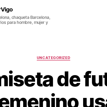
rVigo
lona, chaqueta Barcelona,
ios para hombre, mujer y
Categorías
UNCATEGORIZED
iseta de fu
femenino us