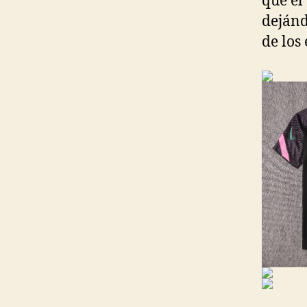
que el
dejánd
de los