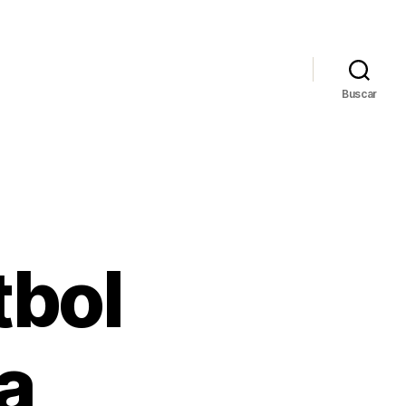
Buscar
tbol
a