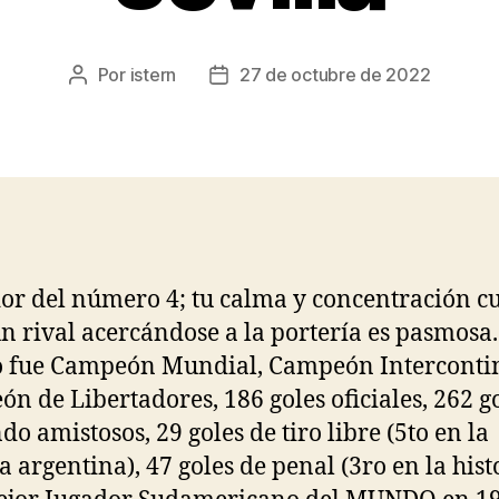
Por
istern
27 de octubre de 2022
Autor
Fecha
de
de
la
la
entrada
entrada
or del número 4; tu calma y concentración 
un rival acercándose a la portería es pasmosa.
 fue Campeón Mundial, Campeón Intercontin
n de Libertadores, 186 goles oficiales, 262 g
do amistosos, 29 goles de tiro libre (5to en la
a argentina), 47 goles de penal (3ro en la hist