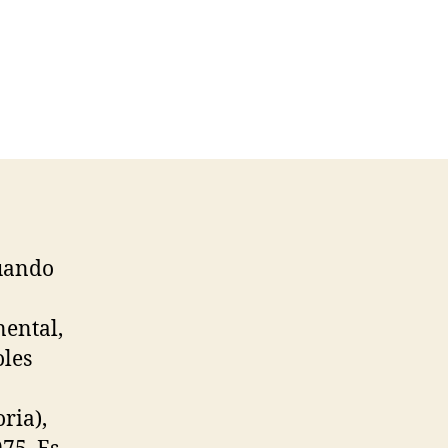
cuando
ental,
oles
oria),