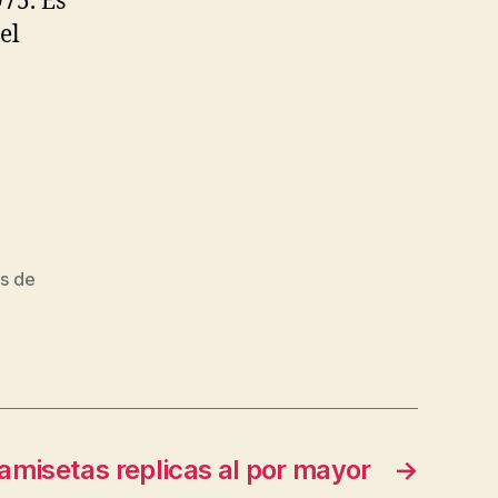
75. Es
el
s de
amisetas replicas al por mayor
→