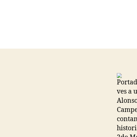
Portad
ves a 
Alonso
Campeó
contan
histori