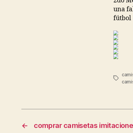
2do M
una fa
fútbol
camis
Etiqueta
cami
←
comprar camisetas imitacion