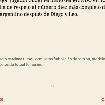
ejor Jugador Sudamericano del MUNDO en 19
lta de respeto al número diez más completo d
 argentino después de Diego y Leo.
eta catalana futbol
,
camisetas futbol niño decathlon
,
modelo
s
setas de futbol femenino
es
c