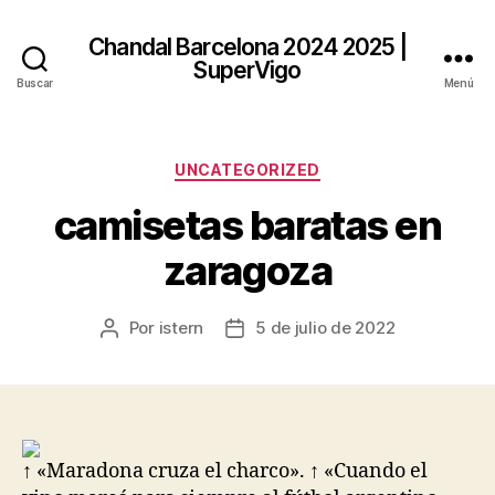
Chandal Barcelona 2024 2025 |
SuperVigo
Buscar
Menú
Categorías
UNCATEGORIZED
camisetas baratas en
zaragoza
Por
istern
5 de julio de 2022
Autor
Fecha
de
de
la
la
entrada
entrada
↑ «Maradona cruza el charco». ↑ «Cuando el