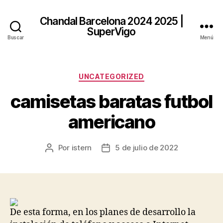
Chandal Barcelona 2024 2025 |
SuperVigo
Buscar
Menú
Categorías
UNCATEGORIZED
camisetas baratas futbol
americano
Por
istern
5 de julio de 2022
Autor
Fecha
de
de
la
la
entrada
entrada
De esta forma, en los planes de desarrollo la