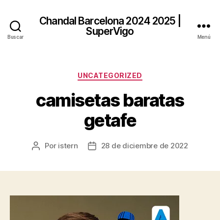
Chandal Barcelona 2024 2025 |
SuperVigo
Buscar
Menú
Categorías
UNCATEGORIZED
camisetas baratas
getafe
Por
istern
28 de diciembre de 2022
Autor
Fecha
de
de
la
la
entrada
entrada