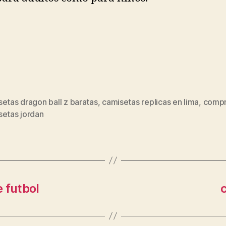
etas dragon ball z baratas
,
camisetas replicas en lima
,
compr
s
setas jordan
 futbol