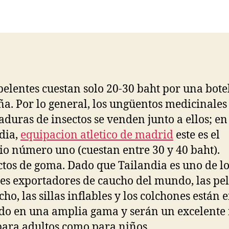
la
la
entrada
entrada
pelentes cuestan solo 20-30 baht por una bote
a. Por lo general, los ungüentos medicinales
caduras de insectos se venden junto a ellos; en
dia,
equipacion atletico de madrid
este es el
o número uno (cuestan entre 30 y 40 baht).
tos de goma. Dado que Tailandia es uno de lo
s exportadores de caucho del mundo, las pel
ho, las sillas inflables y los colchones están e
o en una amplia gama y serán un excelente 
para adultos como para niños.