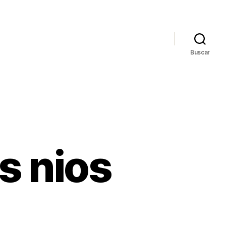
Buscar
s nios