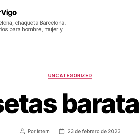
rVigo
lona, chaqueta Barcelona,
ios para hombre, mujer y
Categorías
UNCATEGORIZED
etas barata
Por
istern
23 de febrero de 2023
Autor
Fecha
de
de