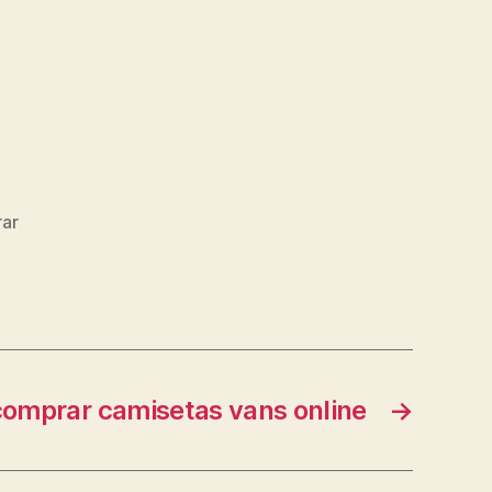
ar
comprar camisetas vans online
→