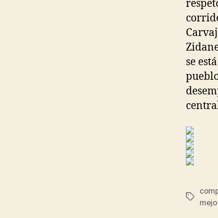
respeto
corrid
Carvaj
Zidane
se est
pueblo
desemp
centra
compr
Etiqueta
mejo