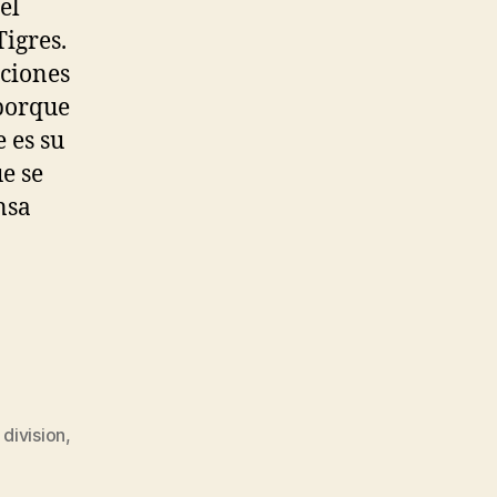
el
igres.
iciones
 porque
 es su
e se
nsa
division
,