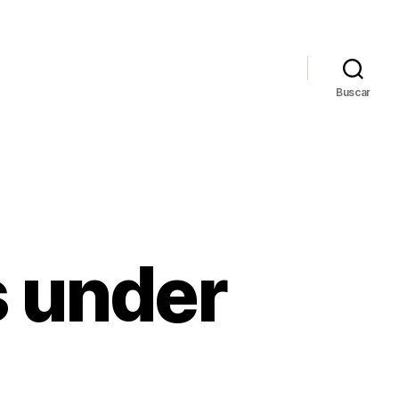
Buscar
s under