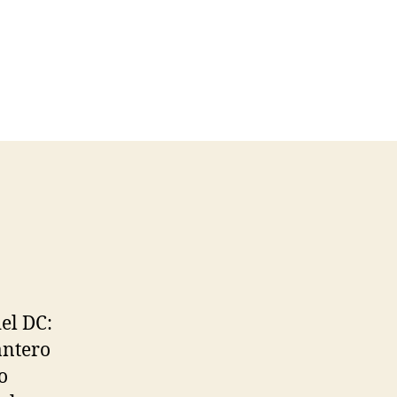
el DC:
antero
o