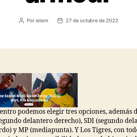
Por
istern
27 de octubre de 2022
Autor
Fecha
de
de
la
la
entrada
entrada
centro podemos elegir tres opciones, además d
egundo delantero derecho), SDI (segundo del
rdo) y MP (mediapunta). Y Los Tigres, con tod