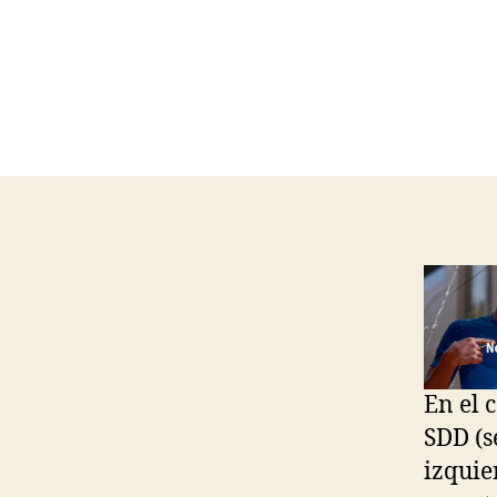
En el 
SDD (s
izquie