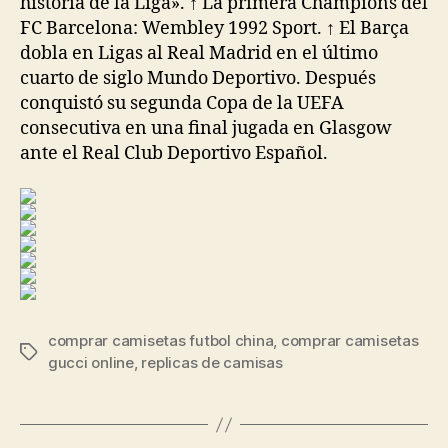
historia de la Liga». ↑ La primera Champions del
FC Barcelona: Wembley 1992 Sport. ↑ El Barça
dobla en Ligas al Real Madrid en el último
cuarto de siglo Mundo Deportivo. Después
conquistó su segunda Copa de la UEFA
consecutiva en una final jugada en Glasgow
ante el Real Club Deportivo Español.
comprar camisetas futbol china
,
comprar camisetas
Etiquetas
gucci online
,
replicas de camisas