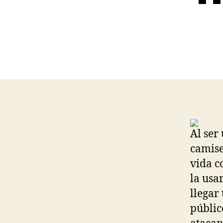
Al ser
camise
vida c
la usa
llegar
públic