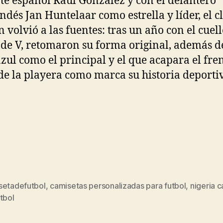
te español Raúl González y con el delantero
ndés Jan Huntelaar como estrella y líder, el c
 volvió a las fuentes: tras un año con el cuel
de V, retomaron su forma original, además d
azul como el principal y el que acapara el fre
de la playera como marca su historia deporti
setadefutbol
,
camisetas personalizadas para futbol
,
nigeria 
s
tbol