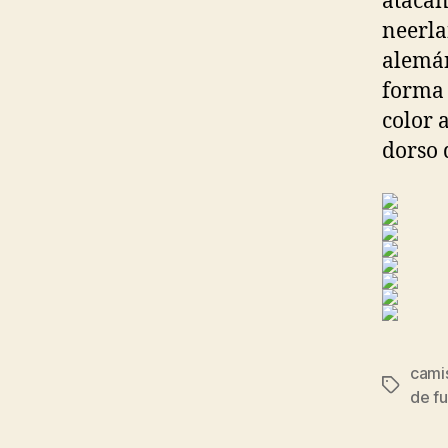
atacan
neerla
alemán
forma 
color 
dorso 
cami
Etiqueta
de fu