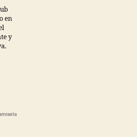
lub
lo en
el
nte y
va.
camiseta