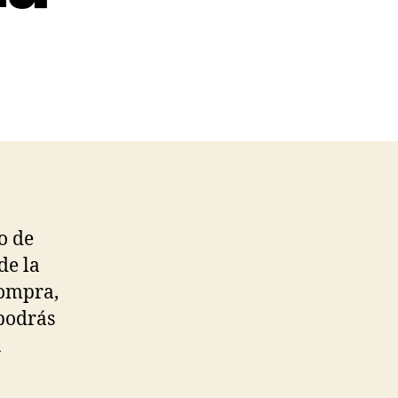
o de
de la
compra,
 podrás
u