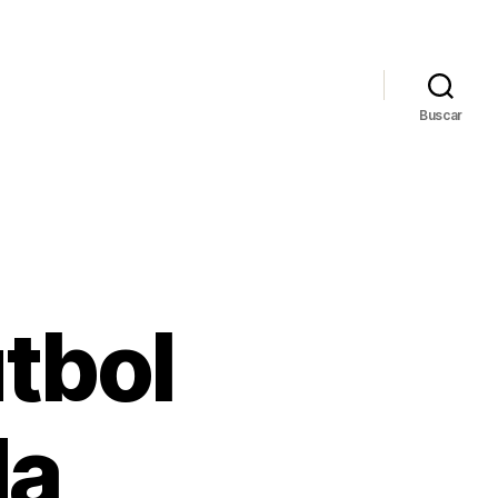
Buscar
tbol
da