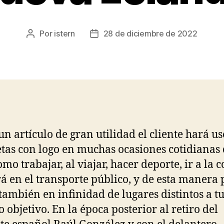
Por
istern
28 de diciembre de 2022
Autor
Fecha
de
de
la
la
entrada
entrada
 un artículo de gran utilidad el cliente hará us
tas con logo en muchas ocasiones cotidianas 
omo trabajar, al viajar, hacer deporte, ir a la 
rá en el transporte público, y de esta manera
 también en infinidad de lugares distintos a t
o objetivo. En la época posterior al retiro del