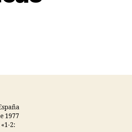
 España
de 1977
 «1-2: