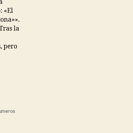
a
: «El
tona»».
Tras la
, pero
umeros