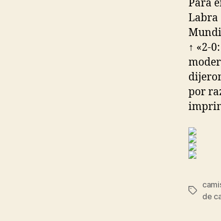
Para e
Labra 
Mundia
↑ «2-0
modern
dijero
por ra
imprim
cami
Etiqueta
de c