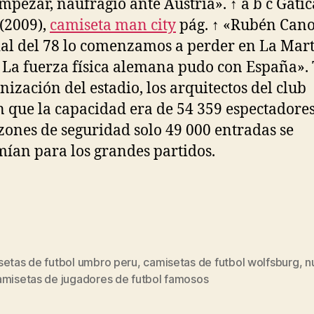
mpezar, naufragio ante Austria». ↑ a b c Gatic
(2009),
camiseta man city
pág. ↑ «Rubén Cano
l del 78 lo comenzamos a perder en La Mar
: La fuerza física alemana pudo con España». 
ización del estadio, los arquitectos del club
n que la capacidad era de 54 359 espectadores
zones de seguridad solo 49 000 entradas se
ían para los grandes partidos.
setas de futbol umbro peru
,
camisetas de futbol wolfsburg
,
n
s
amisetas de jugadores de futbol famosos