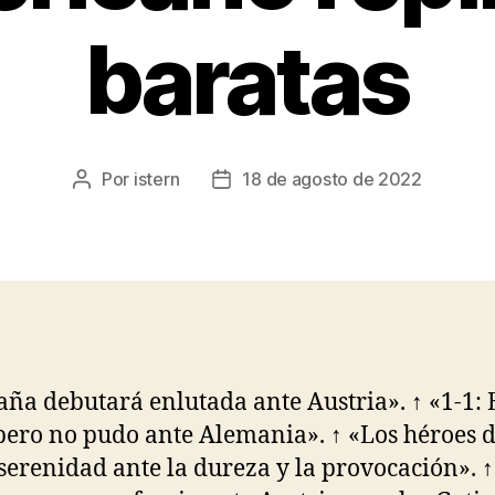
baratas
Por
istern
18 de agosto de 2022
Autor
Fecha
de
de
la
la
entrada
entrada
aña debutará enlutada ante Austria». ↑ «1-1:
pero no pudo ante Alemania». ↑ «Los héroes 
serenidad ante la dureza y la provocación». ↑