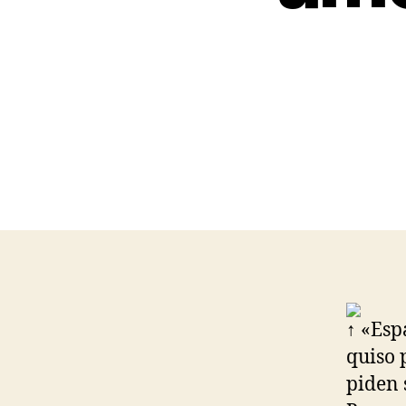
↑ «Esp
quiso 
piden 