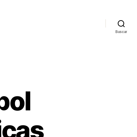
Buscar
bol
icas