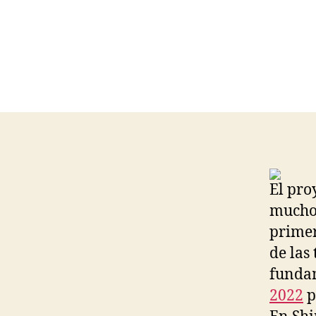
El pro
muchos
primer
de las
fundam
2022
p