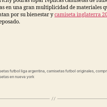
rtcity podrás topar replicas camisetas de futb
as en una gran multiplicidad de materiales q
tan por su bienestar y
camiseta inglaterra 2
reposado.
etas futbol liga argentina
,
camisetas futbol originales
,
compr
s
setas en nueva york