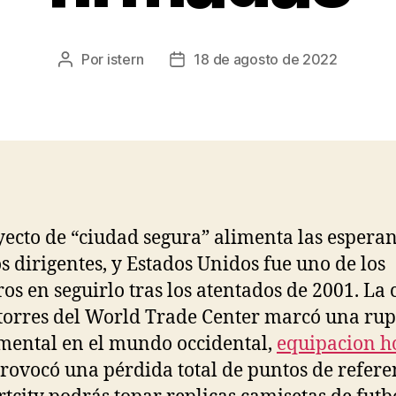
Por
istern
18 de agosto de 2022
Autor
Fecha
de
de
la
la
entrada
entrada
yecto de “ciudad segura” alimenta las espera
 dirigentes, y Estados Unidos fue uno de los
os en seguirlo tras los atentados de 2001. La 
 torres del World Trade Center marcó una ru
ental en el mundo occidental,
equipacion h
rovocó una pérdida total de puntos de refere