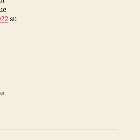
ol
ue
022
su
ar