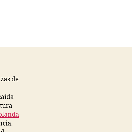
nzas de
caída
ptura
olanda
ncia.