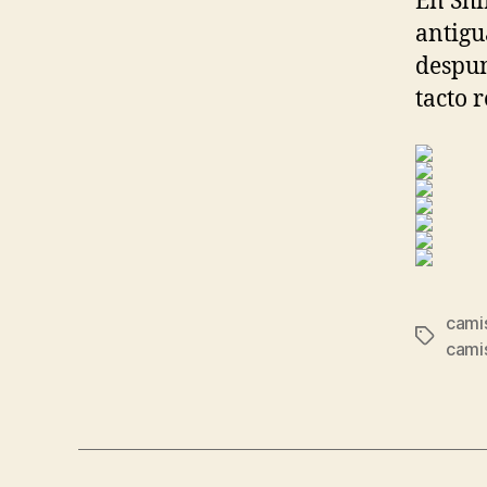
En Shi
antigu
despun
tacto 
camis
Etiqueta
cami