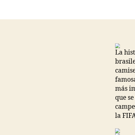
La his
brasil
camise
famosa
más im
que se
campeo
la FIFA