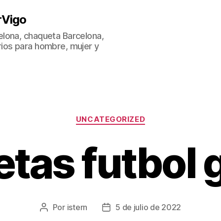
rVigo
lona, chaqueta Barcelona,
ios para hombre, mujer y
Categorías
UNCATEGORIZED
tas futbol
Por
istern
5 de julio de 2022
Autor
Fecha
de
de