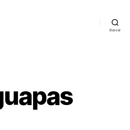
Buscar
 guapas