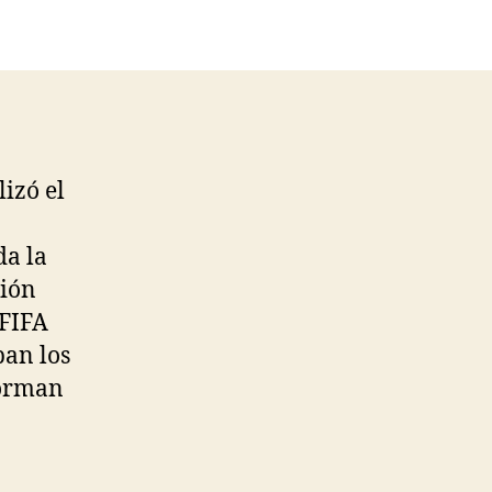
lizó el
a
da la
ción
 FIFA
pan los
forman