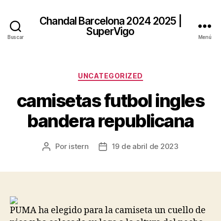
Chandal Barcelona 2024 2025 |
SuperVigo
Buscar
Menú
Categorías
UNCATEGORIZED
camisetas futbol ingles
bandera republicana
Por
istern
19 de abril de 2023
Autor
Fecha
de
de
la
la
entrada
entrada
PUMA ha elegido para la camiseta un cuello de