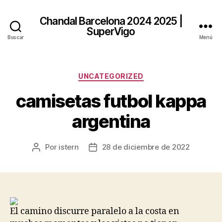
Chandal Barcelona 2024 2025 |
SuperVigo
Buscar
Menú
Categorías
UNCATEGORIZED
camisetas futbol kappa
argentina
Por
istern
28 de diciembre de 2022
Autor
Fecha
de
de
la
la
entrada
entrada
El camino discurre paralelo a la costa en