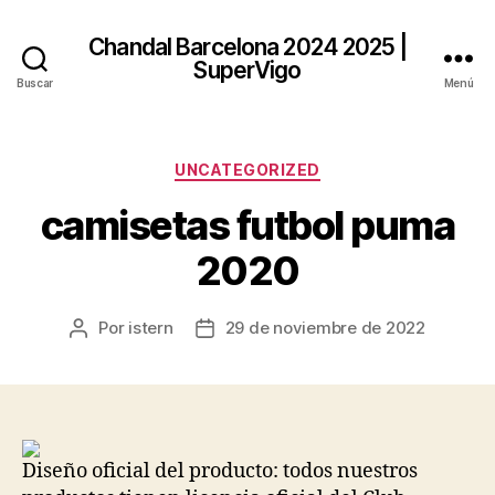
Chandal Barcelona 2024 2025 |
SuperVigo
Buscar
Menú
Categorías
UNCATEGORIZED
camisetas futbol puma
2020
Por
istern
29 de noviembre de 2022
Autor
Fecha
de
de
la
la
entrada
entrada
Diseño oficial del producto: todos nuestros