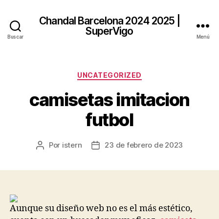
Chandal Barcelona 2024 2025 |
SuperVigo
Buscar
Menú
Categorías
UNCATEGORIZED
camisetas imitacion
futbol
Por
istern
23 de febrero de 2023
Autor
Fecha
de
de
la
la
entrada
entrada
Aunque su diseño web no es el más estético,