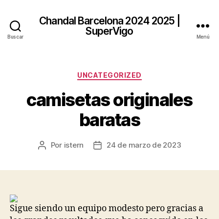
Chandal Barcelona 2024 2025 |
SuperVigo
Buscar
Menú
Categorías
UNCATEGORIZED
camisetas originales
baratas
Por
istern
24 de marzo de 2023
Autor
Fecha
de
de
la
la
entrada
entrada
Sigue siendo un equipo modesto pero gracias a