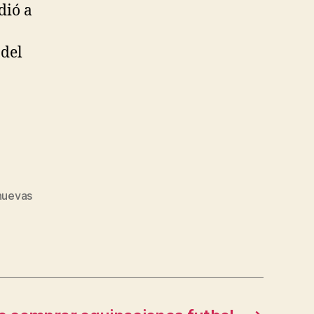
dió a
 del
nuevas