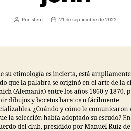
Por
istern
21 de septiembre de 2022
Autor
Fecha
de
de
la
la
entrada
entrada
 su etimología es incierta, está ampliamente
do que la palabra se originó en el arte de la 
ich (Alemania) entre los años 1860 y 1870, 
bir dibujos y bocetos baratos o fácilmente
ializables. ¿Cuándo y cómo le comunicaron 
que la selección había adoptado su escudo? En
uerdo del club, presidido por Manuel Ruiz de