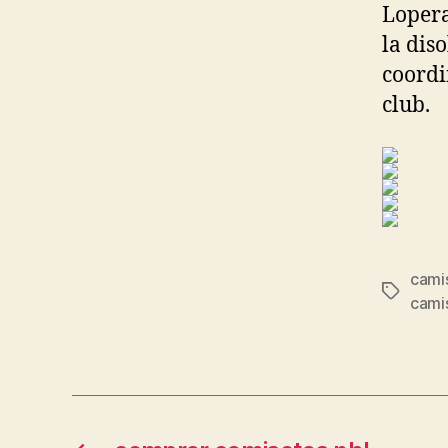
Lopera
la dis
coordi
club.
cami
Etiqueta
cami