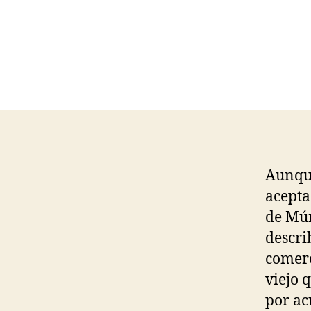
Aunque
acepta
de Mún
descri
comerc
viejo 
por ac