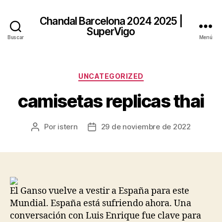
Chandal Barcelona 2024 2025 |
SuperVigo
Buscar
Menú
Categorías
UNCATEGORIZED
camisetas replicas thai
Por
istern
29 de noviembre de 2022
Autor
Fecha
de
de
la
la
entrada
entrada
El Ganso vuelve a vestir a España para este
Mundial. España está sufriendo ahora. Una
conversación con Luis Enrique fue clave para