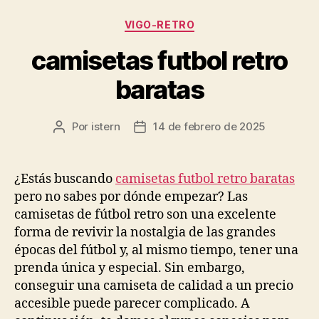
Categorías
VIGO-RETRO
camisetas futbol retro
baratas
Por
istern
14 de febrero de 2025
Autor
Fecha
de
de
la
la
entrada
entrada
¿Estás buscando
camisetas futbol retro baratas
pero no sabes por dónde empezar? Las
camisetas de fútbol retro son una excelente
forma de revivir la nostalgia de las grandes
épocas del fútbol y, al mismo tiempo, tener una
prenda única y especial. Sin embargo,
conseguir una camiseta de calidad a un precio
accesible puede parecer complicado. A