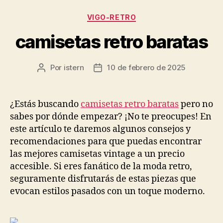
Categorías
VIGO-RETRO
camisetas retro baratas
Por
istern
10 de febrero de 2025
Autor
Fecha
de
de
la
la
entrada
entrada
¿Estás buscando
camisetas retro baratas
pero no
sabes por dónde empezar? ¡No te preocupes! En
este artículo te daremos algunos consejos y
recomendaciones para que puedas encontrar
las mejores camisetas vintage a un precio
accesible. Si eres fanático de la moda retro,
seguramente disfrutarás de estas piezas que
evocan estilos pasados con un toque moderno.