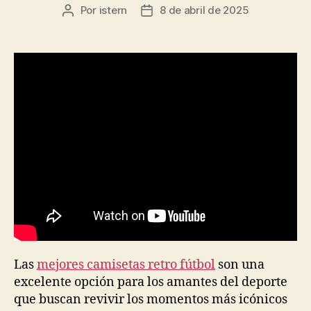
Por
istern
8 de abril de 2025
Autor
Fecha
de
de
la
la
entrada
entrada
Las
mejores camisetas retro fútbol
son una
excelente opción para los amantes del deporte
que buscan revivir los momentos más icónicos