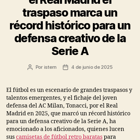
traspaso marca un
récord histórico para un
defensa creativo de la
Serie A
Por
istern
4 de junio de 2025
Autor
Fecha
de
de
la
la
entrada
entrada
El fútbol es un escenario de grandes traspasos y
talentos emergentes, y el fichaje del joven
defensa del AC Milan, Tonacci, por el Real
Madrid en 2025, que marcó un récord histórico
para un defensa creativo de la Serie A, ha
emocionado a los aficionados, quienes lucen
sus
camisetas de fútbol retro baratas
para