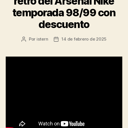
retro del Arsenal Nike
temporada 98/99 con
descuento
Por
istern
14 de febrero de 2025
Autor
Fecha
de
de
la
la
entrada
entrada