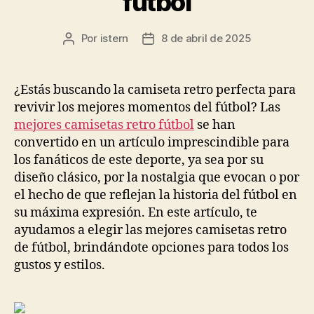
fútbol
Por
istern
8 de abril de 2025
Autor
Fecha
de
de
la
la
entrada
entrada
¿Estás buscando la camiseta retro perfecta para
revivir los mejores momentos del fútbol? Las
mejores camisetas retro fútbol
se han
convertido en un artículo imprescindible para
los fanáticos de este deporte, ya sea por su
diseño clásico, por la nostalgia que evocan o por
el hecho de que reflejan la historia del fútbol en
su máxima expresión. En este artículo, te
ayudamos a elegir las mejores camisetas retro
de fútbol, brindándote opciones para todos los
gustos y estilos.