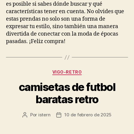
es posible si sabes dónde buscar y qué
características tener en cuenta. No olvides que
estas prendas no solo son una forma de
expresar tu estilo, sino también una manera
divertida de conectar con la moda de épocas
pasadas. ¡Feliz compra!
Categorías
VIGO-RETRO
camisetas de futbol
baratas retro
Por
istern
10 de febrero de 2025
Autor
Fecha
de
de
la
la