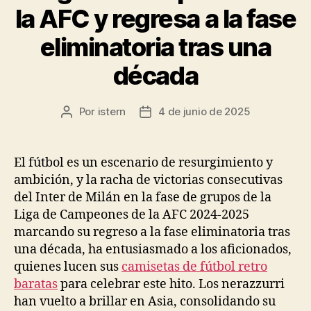
la AFC y regresa a la fase
eliminatoria tras una
década
Por
istern
4 de junio de 2025
Autor
Fecha
de
de
la
la
entrada
entrada
El fútbol es un escenario de resurgimiento y
ambición, y la racha de victorias consecutivas
del Inter de Milán en la fase de grupos de la
Liga de Campeones de la AFC 2024-2025
marcando su regreso a la fase eliminatoria tras
una década, ha entusiasmado a los aficionados,
quienes lucen sus
camisetas de fútbol retro
baratas
para celebrar este hito. Los nerazzurri
han vuelto a brillar en Asia, consolidando su