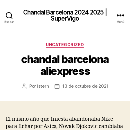
Chandal Barcelona 2024 2025 |
SuperVigo
Buscar
Menú
Categorías
UNCATEGORIZED
chandal barcelona
aliexpress
Por
istern
13 de octubre de 2021
Autor
Fecha
de
de
la
la
entrada
entrada
El mismo año que Iniesta abandonaba Nike
para fichar por Asics, Novak Djokovic cambiaba