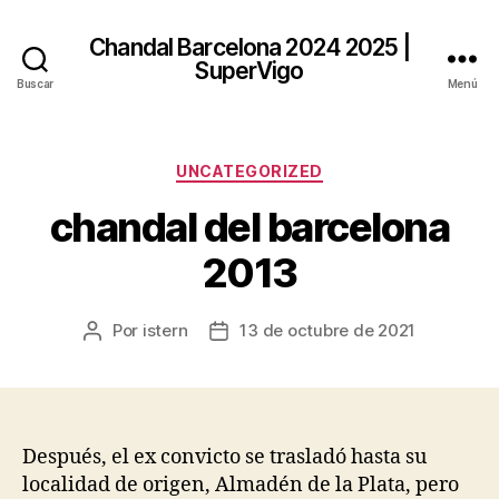
Chandal Barcelona 2024 2025 |
SuperVigo
Buscar
Menú
Categorías
UNCATEGORIZED
chandal del barcelona
2013
Por
istern
13 de octubre de 2021
Autor
Fecha
de
de
la
la
entrada
entrada
Después, el ex convicto se trasladó hasta su
localidad de origen, Almadén de la Plata, pero