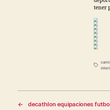
deport
tener 
cami
Etiqueta
inter
←
decathlon equipaciones futbol