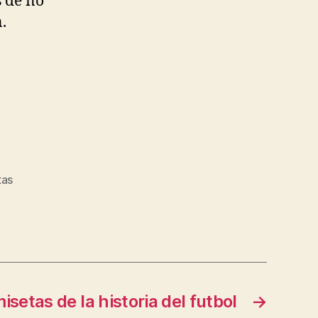
s de no
.
tas
setas de la historia del futbol
→