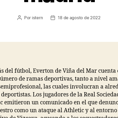
Por
istern
18 de agosto de 2022
Autor
Fecha
de
de
la
la
entrada
entrada
 del fútbol, Everton de Viña del Mar cuenta
úmero de ramas deportivas, tanto a nivel am
emiprofesional, las cuales involucran a alre
 deportistas. Los jugadores de la Real Socieda
ic emitieron un comunicado en el que denun
uestro como un ataque al Athletic y al entorno