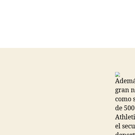
Además
gran n
como s
de 500
Athlet
el sec