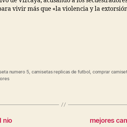
ivo de Vizcaya, acusando a los secuestradore
para vivir más que «la violencia y la extorsión
seta numero 5
,
camisetas replicas de futbol
,
comprar camise
s
iores
 nio
mejores cami