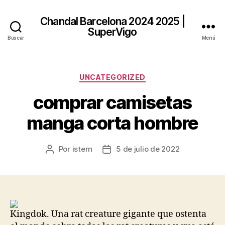
Chandal Barcelona 2024 2025 |
SuperVigo
Buscar
Menú
Categorías
UNCATEGORIZED
comprar camisetas
manga corta hombre
Por
istern
5 de julio de 2022
Autor
Fecha
de
de
la
la
entrada
entrada
Kingdok. Una rat creature gigante que ostenta