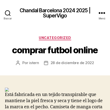
Chandal Barcelona 2024 2025 |
SuperVigo
Buscar
Menú
Categorías
UNCATEGORIZED
comprar futbol online
Por
istern
28 de diciembre de 2022
Autor
Fecha
de
de
la
la
entrada
entrada
Está fabricada en un tejido transpirable que
mantiene la piel fresca y seca y tiene el logo de
la marca en el pecho. Camiseta de manga corta