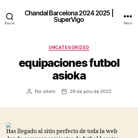
Chandal Barcelona 2024 2025 |
SuperVigo
Buscar
Menú
Categorías
UNCATEGORIZED
equipaciones futbol
asioka
Por
istern
28 de julio de 2022
Autor
Fecha
de
de
la
la
entrada
entrada
Has llegado al sitio perfecto de toda la web