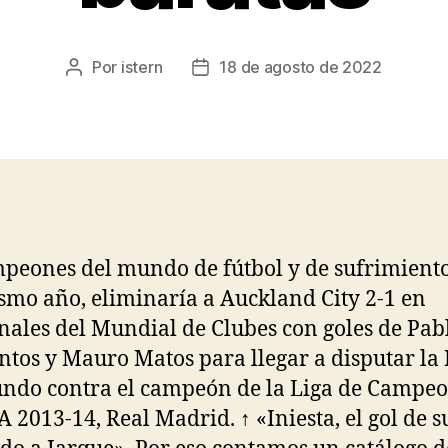
Por
istern
18 de agosto de 2022
Autor
Fecha
de
de
la
la
entrada
entrada
peones del mundo de fútbol y de sufrimiento
smo año, eliminaría a Auckland City 2-1 en
nales del Mundial de Clubes con goles de Pab
ntos y Mauro Matos para llegar a disputar la 
ndo contra el campeón de la Liga de Campeo
A 2013-14, Real Madrid. ↑ «Iniesta, el gol de s