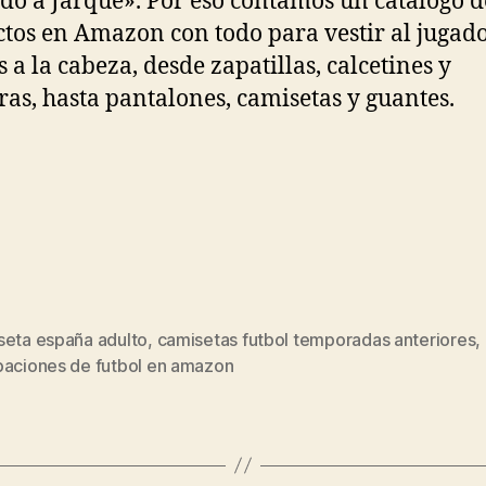
do a Jarque». Por eso contamos un catálogo d
tos en Amazon con todo para vestir al jugad
s a la cabeza, desde zapatillas, calcetines y
eras, hasta pantalones, camisetas y guantes.
seta españa adulto
,
camisetas futbol temporadas anteriores
,
s
paciones de futbol en amazon