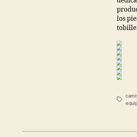
dedica
produc
los pie
tobill
cami
Etiqueta
equi