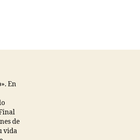
». En
lo
Final
nes de
u vida