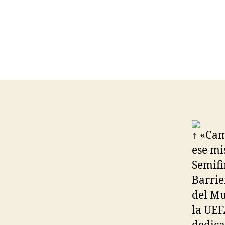
↑ «Cam
ese mi
Semifi
Barrie
del Mu
la UEF