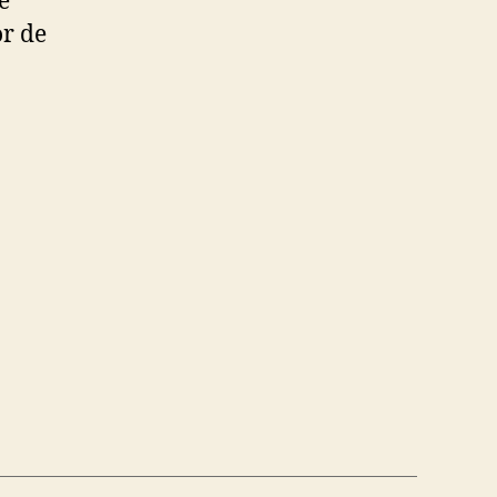
e
or de