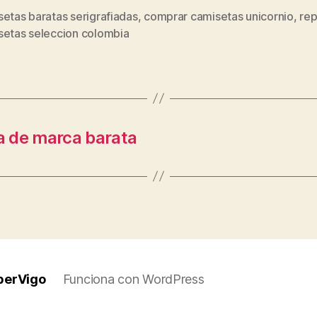
etas baratas serigrafiadas
,
comprar camisetas unicornio
,
rep
s
setas seleccion colombia
a de marca barata
perVigo
Funciona con WordPress