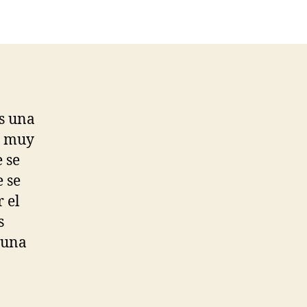
s una
ne muy
e se
e se
 el
s
y una