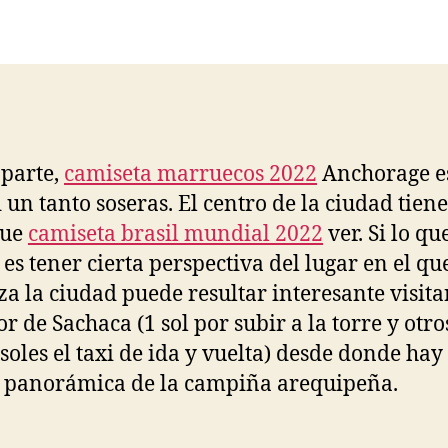
la
la
entrada
entrada
 parte,
camiseta marruecos 2022
Anchorage e
 un tanto soseras. El centro de la ciudad tie
que
camiseta brasil mundial 2022
ver. Si lo qu
 es tener cierta perspectiva del lugar en el qu
a la ciudad puede resultar interesante visitar
r de Sachaca (1 sol por subir a la torre y otro
 soles el taxi de ida y vuelta) desde donde ha
 panorámica de la campiña arequipeña.