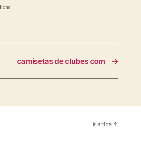
licas
camisetas de clubes com
→
Ir arriba
↑