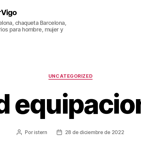
rVigo
lona, chaqueta Barcelona,
ios para hombre, mujer y
Categorías
UNCATEGORIZED
d equipacio
Por
istern
28 de diciembre de 2022
Autor
Fecha
de
de