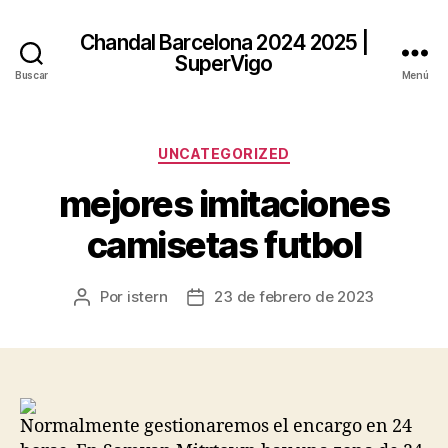
Chandal Barcelona 2024 2025 |
SuperVigo
Buscar
Menú
Categorías
UNCATEGORIZED
mejores imitaciones
camisetas futbol
Por
istern
23 de febrero de 2023
Autor
Fecha
de
de
la
la
entrada
entrada
Normalmente gestionaremos el encargo en 24