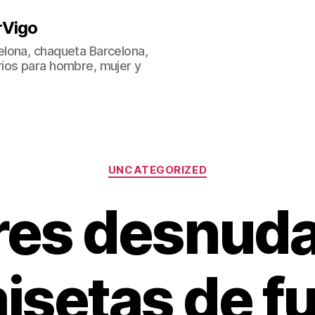
rVigo
lona, chaqueta Barcelona,
ios para hombre, mujer y
Categorías
UNCATEGORIZED
res desnuda
isetas de fu