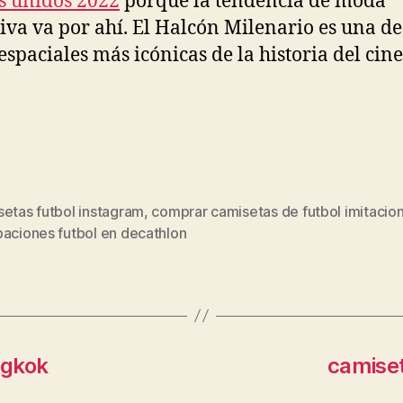
s unidos 2022
porque la tendencia de moda
iva va por ahí. El Halcón Milenario es una de
espaciales más icónicas de la historia del cine
setas futbol instagram
,
comprar camisetas de futbol imitacio
s
paciones futbol en decathlon
ngkok
camiset