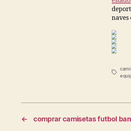
estado
deport
naves 
cami
Etiqueta
equi
←
comprar camisetas futbol ba