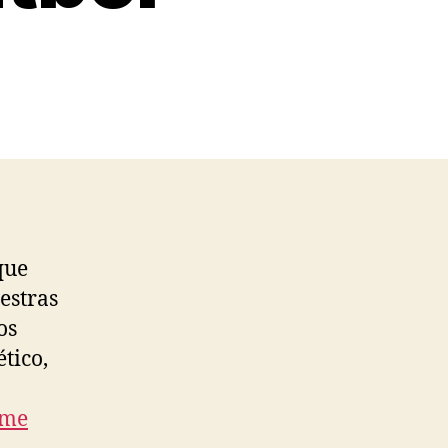
que
estras
os
tico,
rme