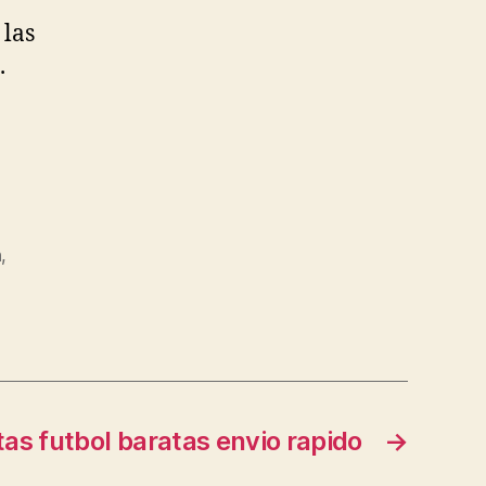
 las
.
n
,
as futbol baratas envio rapido
→