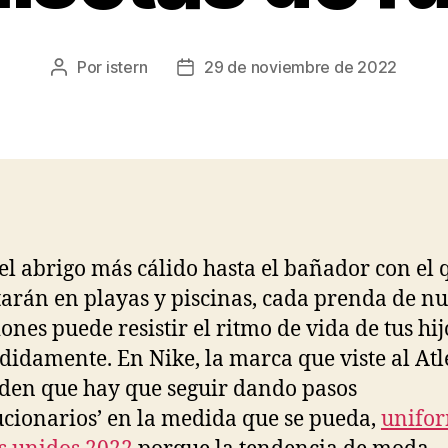
Por
istern
29 de noviembre de 2022
Autor
Fecha
de
de
la
la
entrada
entrada
el abrigo más cálido hasta el bañador con el 
tarán en playas y piscinas, cada prenda de nu
iones puede resistir el ritmo de vida de tus hij
didamente. En Nike, la marca que viste al Atlé
den que hay que seguir dando pasos
ucionarios’ en la medida que se pueda,
unifo