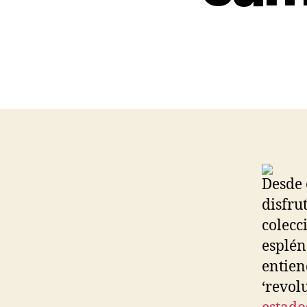
Desde 
disfru
colecc
esplén
entien
‘revol