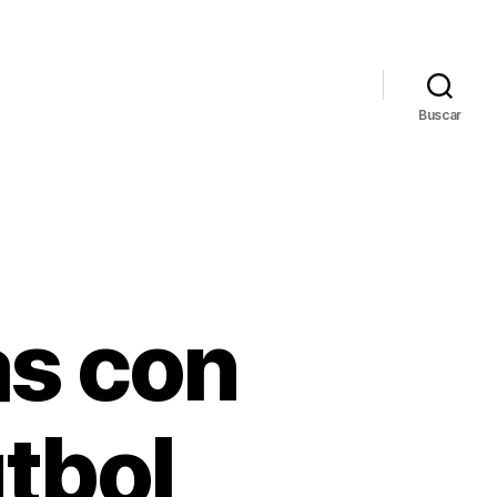
Buscar
s con
tbol