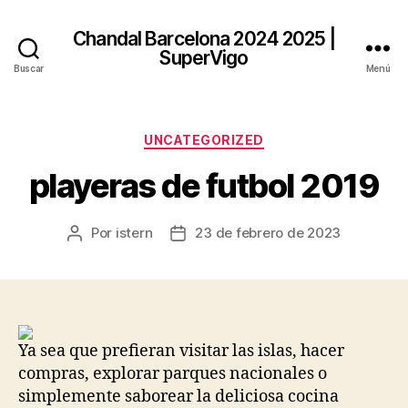
Chandal Barcelona 2024 2025 |
SuperVigo
Buscar
Menú
Categorías
UNCATEGORIZED
playeras de futbol 2019
Por
istern
23 de febrero de 2023
Autor
Fecha
de
de
la
la
entrada
entrada
Ya sea que prefieran visitar las islas, hacer
compras, explorar parques nacionales o
simplemente saborear la deliciosa cocina