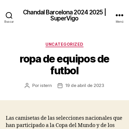
Chandal Barcelona 2024 2025 |
SuperVigo
Buscar
Menú
Categorías
UNCATEGORIZED
ropa de equipos de
futbol
Por
istern
19 de abril de 2023
Autor
Fecha
de
de
la
la
entrada
entrada
Las camisetas de las selecciones nacionales que
han participado a la Copa del Mundo y de los