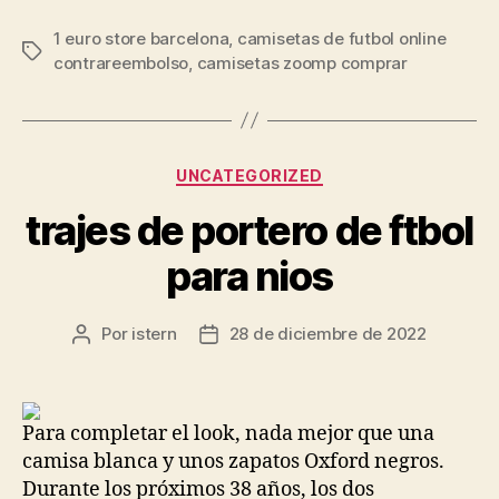
1 euro store barcelona
,
camisetas de futbol online
Etiquetas
contrareembolso
,
camisetas zoomp comprar
Categorías
UNCATEGORIZED
trajes de portero de ftbol
para nios
Por
istern
28 de diciembre de 2022
Autor
Fecha
de
de
la
la
entrada
entrada
Para completar el look, nada mejor que una
camisa blanca y unos zapatos Oxford negros.
Durante los próximos 38 años, los dos