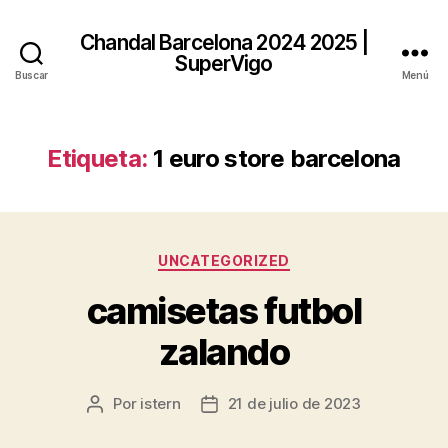
Chandal Barcelona 2024 2025 |
SuperVigo
Buscar
Menú
Etiqueta:
1 euro store barcelona
Categorías
UNCATEGORIZED
camisetas futbol
zalando
Por
istern
21 de julio de 2023
Autor
Fecha
de
de