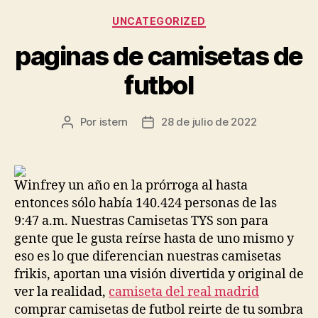
Categorías
UNCATEGORIZED
paginas de camisetas de
futbol
Por
istern
28 de julio de 2022
Autor
Fecha
de
de
la
la
entrada
entrada
Winfrey un año en la prórroga al hasta
entonces sólo había 140.424 personas de las
9:47 a.m. Nuestras Camisetas TYS son para
gente que le gusta reírse hasta de uno mismo y
eso es lo que diferencian nuestras camisetas
frikis, aportan una visión divertida y original de
ver la realidad,
camiseta del real madrid
comprar camisetas de futbol reirte de tu sombra