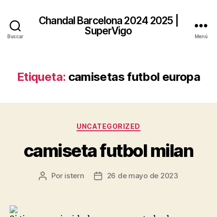
Chandal Barcelona 2024 2025 |
SuperVigo
Buscar
Menú
Etiqueta:
camisetas futbol europa
Categorías
UNCATEGORIZED
camiseta futbol milan
Por
istern
26 de mayo de 2023
Autor
Fecha
de
de
la
la
entrada
entrada