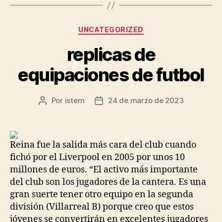
Categorías
UNCATEGORIZED
replicas de
equipaciones de futbol
Por
istern
24 de marzo de 2023
Autor
Fecha
de
de
la
la
entrada
entrada
Reina fue la salida más cara del club cuando
fichó por el Liverpool en 2005 por unos 10
millones de euros. “El activo más importante
del club son los jugadores de la cantera. Es una
gran suerte tener otro equipo en la segunda
división (Villarreal B) porque creo que estos
jóvenes se convertirán en excelentes jugadores