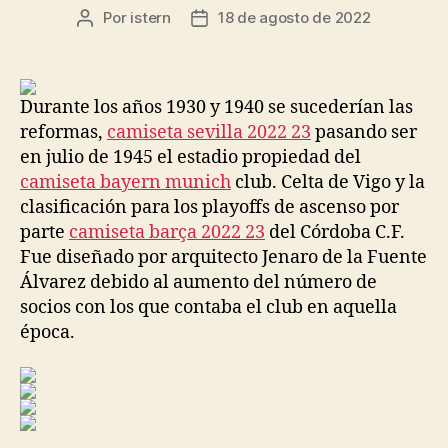
Por
istern
18 de agosto de 2022
Autor
Fecha
de
de
la
la
entrada
entrada
Durante los años 1930 y 1940 se sucederían las
reformas,
camiseta sevilla 2022 23
pasando ser
en julio de 1945 el estadio propiedad del
camiseta bayern munich
club. Celta de Vigo y la
clasificación para los playoffs de ascenso por
parte
camiseta barça 2022 23
del Córdoba C.F.
Fue diseñado por arquitecto Jenaro de la Fuente
Álvarez debido al aumento del número de
socios con los que contaba el club en aquella
época.