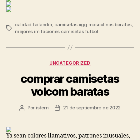
calidad tailandia
,
camisetas xgg masculinas baratas
,
Etiquetas
mejores imitaciones camisetas futbol
Categorías
UNCATEGORIZED
comprar camisetas
volcom baratas
Por
istern
21 de septiembre de 2022
Autor
Fecha
de
de
la
la
entrada
entrada
Ya sean colores llamativos, patrones inusuales,