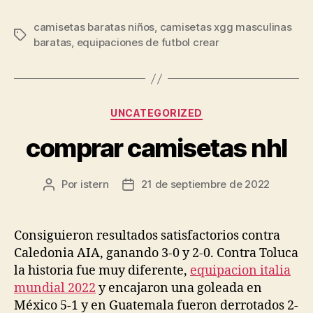
camisetas baratas niños
,
camisetas xgg masculinas
Etiquetas
baratas
,
equipaciones de futbol crear
Categorías
UNCATEGORIZED
comprar camisetas nhl
Por
istern
21 de septiembre de 2022
Autor
Fecha
de
de
la
la
entrada
entrada
Consiguieron resultados satisfactorios contra
Caledonia AIA, ganando 3-0 y 2-0. Contra Toluca
la historia fue muy diferente,
equipacion italia
mundial 2022
y encajaron una goleada en
México 5-1 y en Guatemala fueron derrotados 2-