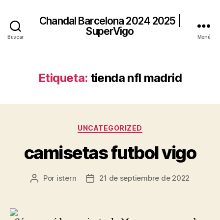
Chandal Barcelona 2024 2025 |
SuperVigo
Buscar
Menú
Etiqueta:
tienda nfl madrid
Categorías
UNCATEGORIZED
camisetas futbol vigo
Por
istern
21 de septiembre de 2022
Autor
Fecha
de
de
la
la
entrada
entrada