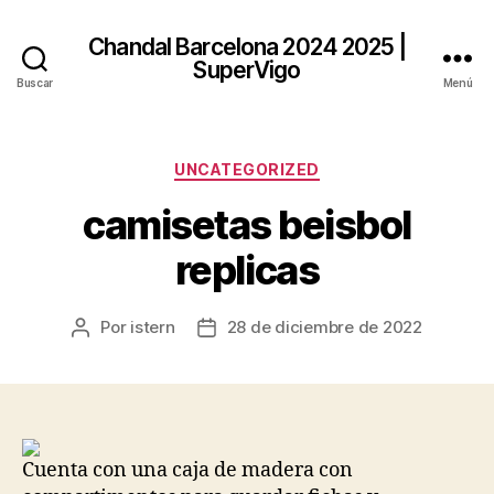
Chandal Barcelona 2024 2025 |
SuperVigo
Buscar
Menú
Categorías
UNCATEGORIZED
camisetas beisbol
replicas
Por
istern
28 de diciembre de 2022
Autor
Fecha
de
de
la
la
entrada
entrada
Cuenta con una caja de madera con