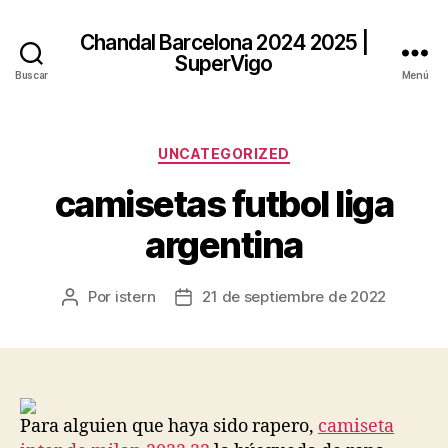
Chandal Barcelona 2024 2025 |
SuperVigo
Buscar
Menú
Categorías
UNCATEGORIZED
camisetas futbol liga
argentina
Por
istern
21 de septiembre de 2022
Autor
Fecha
de
de
la
la
entrada
entrada
Para alguien que haya sido rapero,
camiseta