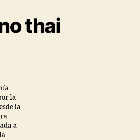
no thai
nía
por la
esde la
ura
lada a
la