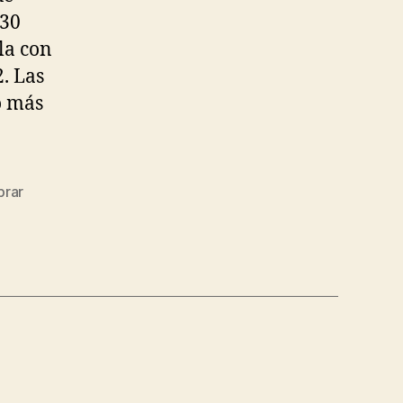
 30
la con
. Las
o más
rar