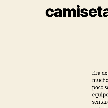
camiseta
Era ex
muchos
poco s
equipo
sentar