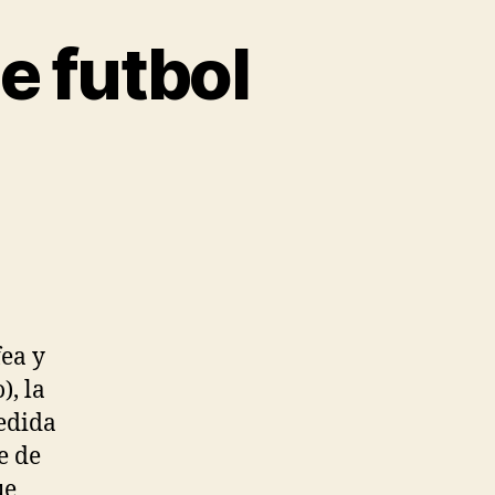
e futbol
fea y
), la
pedida
e de
ue