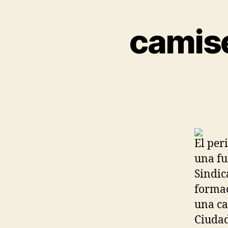
camise
El per
una fu
Sindic
formac
una ca
Ciudad