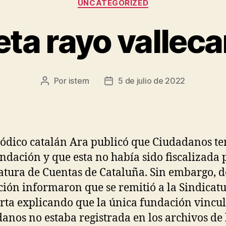
UNCATEGORIZED
ta rayo valleca
Por
istern
5 de julio de 2022
Autor
Fecha
de
de
la
la
entrada
entrada
iódico catalán Ara publicó que Ciudadanos te
ndación y que esta no había sido fiscalizada 
atura de Cuentas de Cataluña. Sin embargo, d
ión informaron que se remitió a la Sindicat
rta explicando que la única fundación vincu
anos no estaba registrada en los archivos de 