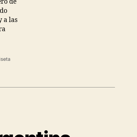
eró de
odo
 a las
ra
iseta