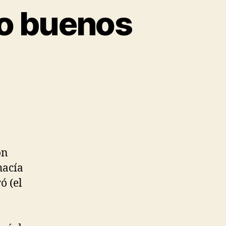
ro buenos
on
hacía
ó (el