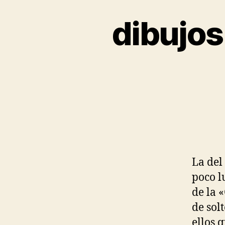
dibujos
La del 
poco l
de la 
de sol
ellos 