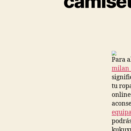
camiset
Para a
milan 
signif
tu rop
online
aconse
equipa
podrás
kukux