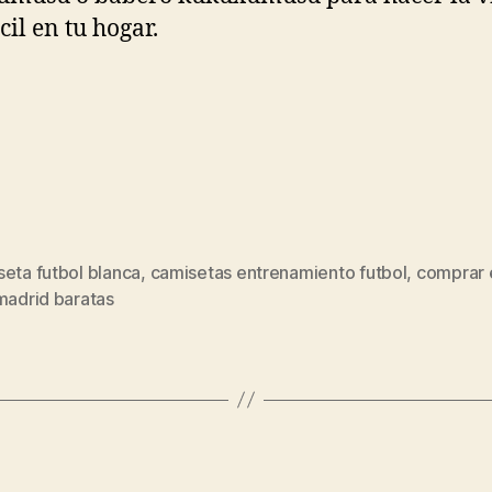
cil en tu hogar.
eta futbol blanca
,
camisetas entrenamiento futbol
,
comprar 
s
madrid baratas
Categorías