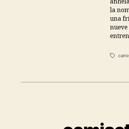
anhela
la nom
una fr
nueve 
entren
cami
Etiqueta