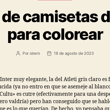
 de camisetas d
para colorear
Por
istern
18 de agosto de 2023
Autor
Fecha
de
de
la
la
entrada
entrada
Inter muy elegante, la del Atleti gris claro es 
ucida (ya no entro en que se asemeje al blanco
«Cultu» es cutre (efectivamente para una des
tero valdría) pero han conseguido que se habl
que es lo que querían. De hecho, yo pensaba q