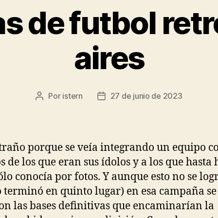
s de futbol ret
aires
Por
istern
27 de junio de 2023
Autor
Fecha
de
de
la
la
entrada
entrada
traño porque se veía integrando un equipo c
 de los que eran sus ídolos y a los que hasta 
ólo conocía por fotos. Y aunque esto no se logr
 terminó en quinto lugar) en esa campaña se
on las bases definitivas que encaminarían la