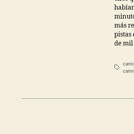
habían
minuto
más re
pista
de mil
cami
Etiqueta
cami