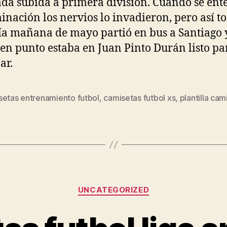
da subida a primera división. Cuando se ent
inación los nervios lo invadieron, pero así t
ía mañana de mayo partió en bus a Santiago y
en punto estaba en Juan Pinto Durán listo pa
ar.
setas entrenamiento futbol
,
camisetas futbol xs
,
plantilla cam
s
Categorías
UNCATEGORIZED