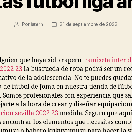
as futbol liga a
Por
istern
21 de septiembre de 2022
Autor
Fecha
de
de
la
la
entrada
entrada
lguien que haya sido rapero,
camiseta inter d
2022 23
la búsqueda de ropa podrá ser un re
icativo de la adolescencia. No te puedes queda
a de fútbol de Joma en nuestra tienda de fútb
. Somos profesionales con experiencia que s
jarte a la hora de crear y diseñar equipacion
cion sevilla 2022 23
medida. Seguro que aqu
 encontrar los elementos que necesitas como
umusu o babero kukuxumusu para hacer la v