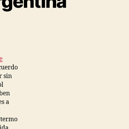
rgentina
e
cuerdo
r sin
ol
aben
es a
í
 termo
ida