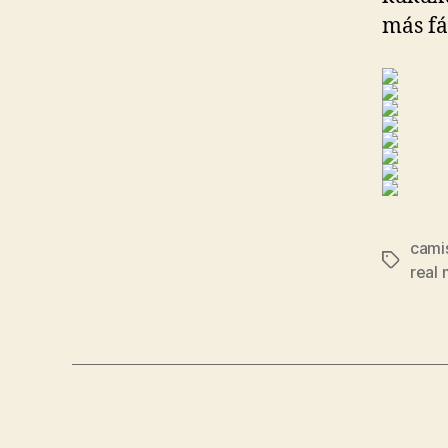
más fá
camis
Etiqueta
real 