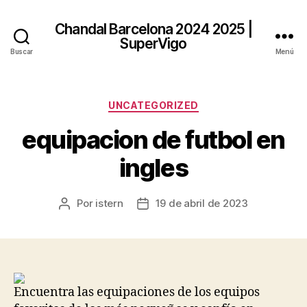
Chandal Barcelona 2024 2025 |
SuperVigo
Buscar
Menú
Categorías
UNCATEGORIZED
equipacion de futbol en
ingles
Por
istern
19 de abril de 2023
Autor
Fecha
de
de
la
la
entrada
entrada
Encuentra las equipaciones de los equipos