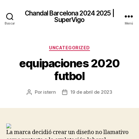
Chandal Barcelona 2024 2025 |
SuperVigo
Buscar
Menú
Categorías
UNCATEGORIZED
equipaciones 2020
futbol
Por
istern
19 de abril de 2023
Autor
Fecha
de
de
la
la
entrada
entrada
La marca decidió crear un diseño no llamativo